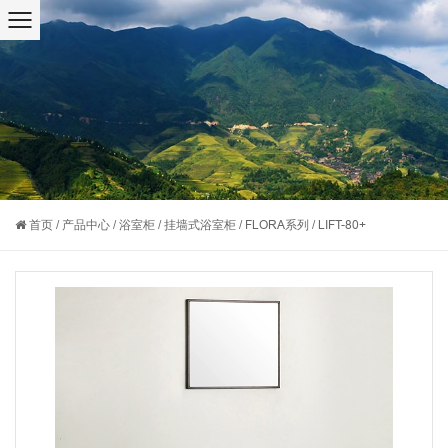
首页
/
产品中心
/
浴室柜
/
挂墙式浴室柜
/
FLORA系列
/
LIFT-80+