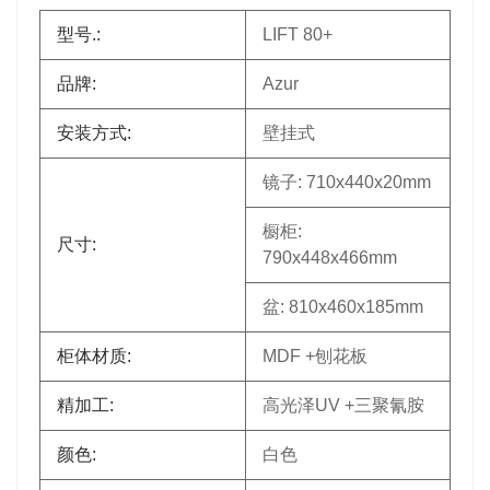
型号.:
LIFT 80+
品牌:
Azur
安装方式:
壁挂式
镜子: 710x440x20mm
橱柜:
尺寸:
790x448x466mm
盆: 810x460x185mm
柜体材质:
MDF +刨花板
精加工:
高光泽UV +三聚氰胺
颜色:
白色