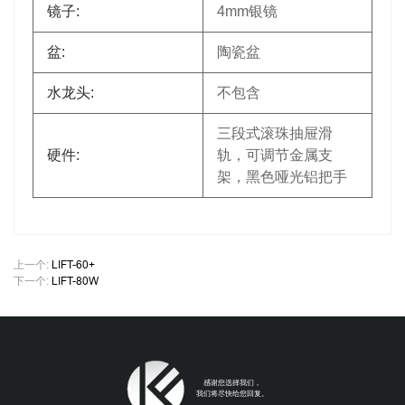
镜子:
4mm银镜
盆:
陶瓷盆
水龙头:
不包含
三段式滚珠抽屉滑
硬件:
轨，可调节金属支
架，黑色哑光铝把手
上一个:
LIFT-60+
下一个:
LIFT-80W
感谢您选择我们，
我们将尽快给您回复。