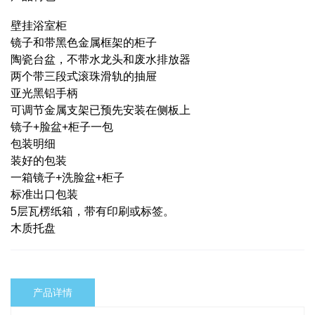
壁挂浴室柜
镜子和带黑色金属框架的柜子
陶瓷台盆，不带水龙头和废水排放器
两个带三段式滚珠滑轨的抽屉
亚光黑铝手柄
可调节金属支架已预先安装在侧板上
镜子+脸盆+柜子一包
包装明细
装好的包装
一箱镜子+洗脸盆+柜子
标准出口包装
5层瓦楞纸箱，带有印刷或标签。
木质托盘
产品详情