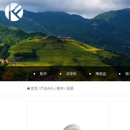
配件
浴室柜
陶瓷盆
镜
首页
/
产品中心
/
配件
/
花洒