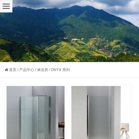
首页
/
产品中心
/
淋浴房
/
ONYX 系列