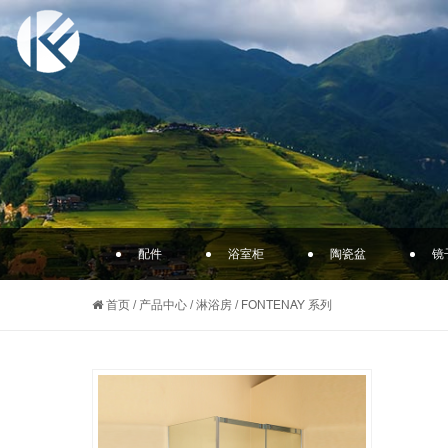
配件
浴室柜
陶瓷盆
镜
首页
/
产品中心
/
淋浴房
/
FONTENAY 系列